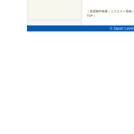
｜
賃貸物件検索
｜
リクエスト登録
TOP
｜
© Japan Landma