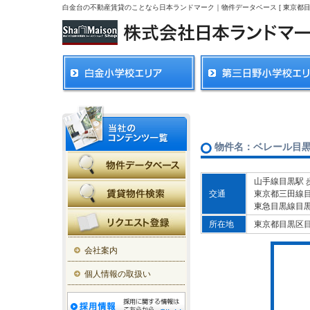
白金台の不動産賃貸のことなら日本ランドマーク｜物件データベース [ 東京都目
物件名：ベレール目
山手線目黒駅 
交通
東京都三田線目
東急目黒線目黒
所在地
東京都目黒区
会社案内
個人情報の取扱い