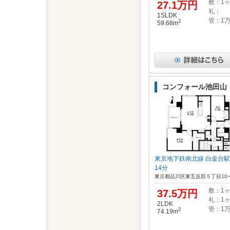
敷：1
27.1万円
礼：
1SLDK
管：1
2
59.68m
コンフォール池田山
東京地下鉄南北線 白金台
14分
東京都品川区東五反田５丁目10
敷：1
37.5万円
礼：1
2LDK
管：1
2
74.19m