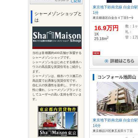
東京地下鉄南北線 白金台
1分
シャーメゾンショップと
東京都港区白金台４丁目5ー9
は
敷：1
16.9万円
礼：
1K
管：1
2
25.18m
当社は首都圏約400店舗が加盟する
シャーメゾンショップです。
シャーメゾンをはじめとする積水ハ
ウスの高品質な賃貸住宅をご紹介し
ます。
シャーメゾンは、積水ハウス施工の
コンフォール池田山
高品質でお洒落な賃貸住宅です。
住む人の快適性を追求し、デザイン
性に優れ、シャーメゾンブランドと
してユーザーの高い支持を得ていま
す。
東京地下鉄南北線 白金台
14分
東京都品川区東五反田５丁目